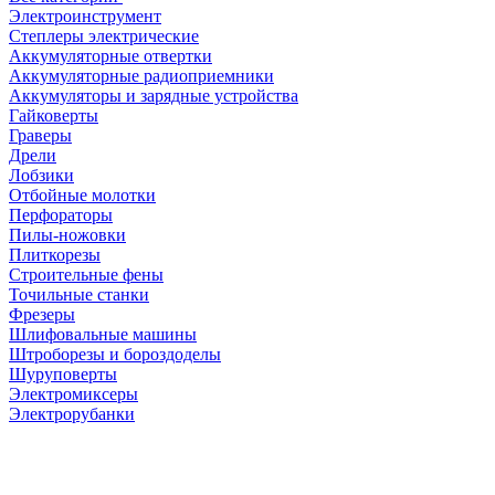
Электроинструмент
Степлеры электрические
Аккумуляторные отвертки
Аккумуляторные радиоприемники
Аккумуляторы и зарядные устройства
Гайковерты
Граверы
Дрели
Лобзики
Отбойные молотки
Перфораторы
Пилы-ножовки
Плиткорезы
Строительные фены
Точильные станки
Фрезеры
Шлифовальные машины
Штроборезы и бороздоделы
Шуруповерты
Электромиксеры
Электрорубанки