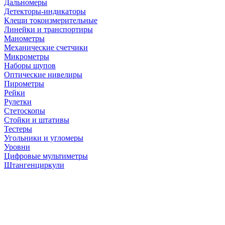
Дальномеры
Детекторы-индикаторы
Клещи токоизмерительные
Линейки и транспортиры
Манометры
Механические счетчики
Микрометры
Наборы щупов
Оптические нивелиры
Пирометры
Рейки
Рулетки
Стетоскопы
Стойки и штативы
Тестеры
Угольники и угломеры
Уровни
Цифровые мультиметры
Штангенциркули