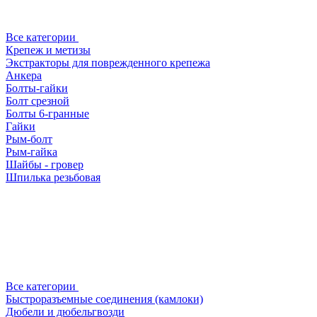
Все категории
Крепеж и метизы
Экстракторы для поврежденного крепежа
Анкера
Болты-гайки
Болт срезной
Болты 6-гранные
Гайки
Рым-болт
Рым-гайка
Шайбы - гровер
Шпилька резьбовая
Все категории
Быстроразъемные соединения (камлоки)
Дюбели и дюбельгвозди