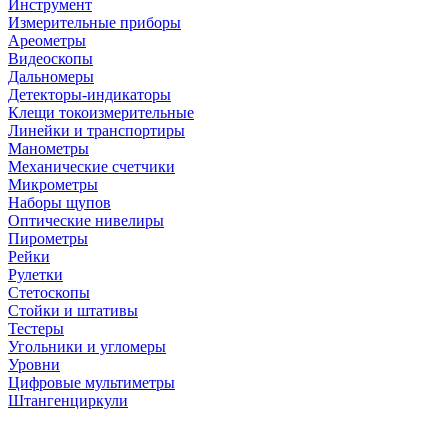
Инструмент
Измерительные приборы
Ареометры
Видеоскопы
Дальномеры
Детекторы-индикаторы
Клещи токоизмерительные
Линейки и транспортиры
Манометры
Механические счетчики
Микрометры
Наборы щупов
Оптические нивелиры
Пирометры
Рейки
Рулетки
Стетоскопы
Стойки и штативы
Тестеры
Угольники и угломеры
Уровни
Цифровые мультиметры
Штангенциркули