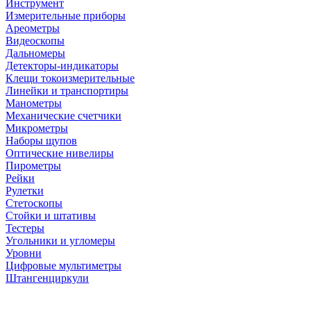
Инструмент
Измерительные приборы
Ареометры
Видеоскопы
Дальномеры
Детекторы-индикаторы
Клещи токоизмерительные
Линейки и транспортиры
Манометры
Механические счетчики
Микрометры
Наборы щупов
Оптические нивелиры
Пирометры
Рейки
Рулетки
Стетоскопы
Стойки и штативы
Тестеры
Угольники и угломеры
Уровни
Цифровые мультиметры
Штангенциркули