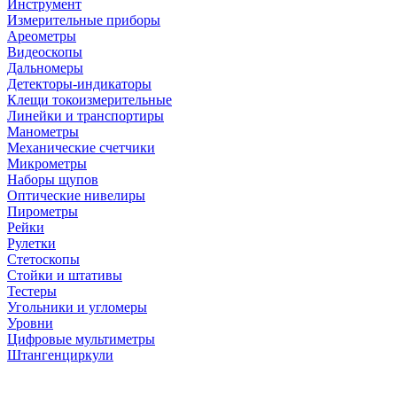
Инструмент
Измерительные приборы
Ареометры
Видеоскопы
Дальномеры
Детекторы-индикаторы
Клещи токоизмерительные
Линейки и транспортиры
Манометры
Механические счетчики
Микрометры
Наборы щупов
Оптические нивелиры
Пирометры
Рейки
Рулетки
Стетоскопы
Стойки и штативы
Тестеры
Угольники и угломеры
Уровни
Цифровые мультиметры
Штангенциркули