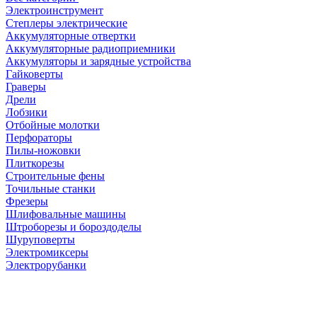
Электроинструмент
Степлеры электрические
Аккумуляторные отвертки
Аккумуляторные радиоприемники
Аккумуляторы и зарядные устройства
Гайковерты
Граверы
Дрели
Лобзики
Отбойные молотки
Перфораторы
Пилы-ножовки
Плиткорезы
Строительные фены
Точильные станки
Фрезеры
Шлифовальные машины
Штроборезы и бороздоделы
Шуруповерты
Электромиксеры
Электрорубанки