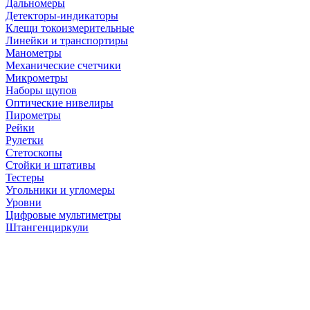
Дальномеры
Детекторы-индикаторы
Клещи токоизмерительные
Линейки и транспортиры
Манометры
Механические счетчики
Микрометры
Наборы щупов
Оптические нивелиры
Пирометры
Рейки
Рулетки
Стетоскопы
Стойки и штативы
Тестеры
Угольники и угломеры
Уровни
Цифровые мультиметры
Штангенциркули