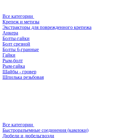
Все категории
Крепеж и метизы
Экстракторы для поврежденного крепежа
Анкера
Болты-гайки
Болт срезной
Болты 6-гранные
Гайки
Рым-болт
Рым-гайка
Шайбы - гровер
Шпилька резьбовая
Все категории
Быстроразъемные соединения (камлоки)
Дюбели и дюбельгвозди