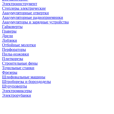
Электроинструмент
Степлеры электрические
Аккумуляторные отвертки
Аккумуляторные радиоприемники
Аккумуляторы и зарядные устройства
Гайковерты
Граверы
Дрели
Лобзики
Отбойные молотки
Перфораторы
Пилы-ножовки
Плиткорезы
Строительные фены
Точильные станки
Фрезеры
Шлифовальные машины
Штроборезы и бороздоделы
Шуруповерты
Электромиксеры
Электрорубанки