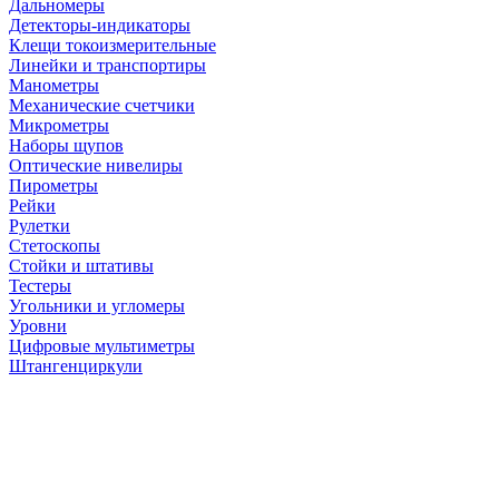
Дальномеры
Детекторы-индикаторы
Клещи токоизмерительные
Линейки и транспортиры
Манометры
Механические счетчики
Микрометры
Наборы щупов
Оптические нивелиры
Пирометры
Рейки
Рулетки
Стетоскопы
Стойки и штативы
Тестеры
Угольники и угломеры
Уровни
Цифровые мультиметры
Штангенциркули