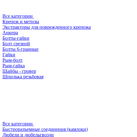
Все категории
Крепеж и метизы
Экстракторы для поврежденного крепежа
Анкера
Болты-гайки
Болт срезной
Болты 6-гранные
Гайки
Рым-болт
Рым-гайка
Шайбы - гровер
Шпилька резьбовая
Все категории
Быстроразъемные соединения (камлоки)
Дюбели и дюбельгвозди