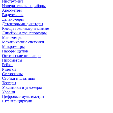
Инструмент
Измерительные приборы
Ареометры
Видеоскопы
Дальномеры
Детекторы-индикаторы
Клещи токоизмерительные
Линейки и транспортиры
Манометры
Механические счетчики
Микрометры
Наборы щупов
Оптические нивелиры
Пирометры
Рейки
Рулетки
Стетоскопы
Стойки и штативы
Тестеры
Угольники и угломеры
Уровни
Цифровые мультиметры
Штангенциркули