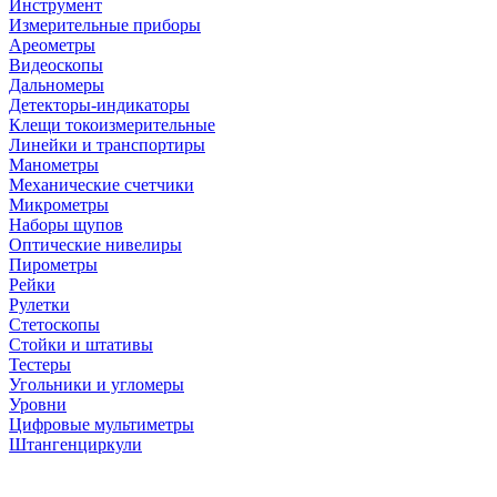
Инструмент
Измерительные приборы
Ареометры
Видеоскопы
Дальномеры
Детекторы-индикаторы
Клещи токоизмерительные
Линейки и транспортиры
Манометры
Механические счетчики
Микрометры
Наборы щупов
Оптические нивелиры
Пирометры
Рейки
Рулетки
Стетоскопы
Стойки и штативы
Тестеры
Угольники и угломеры
Уровни
Цифровые мультиметры
Штангенциркули