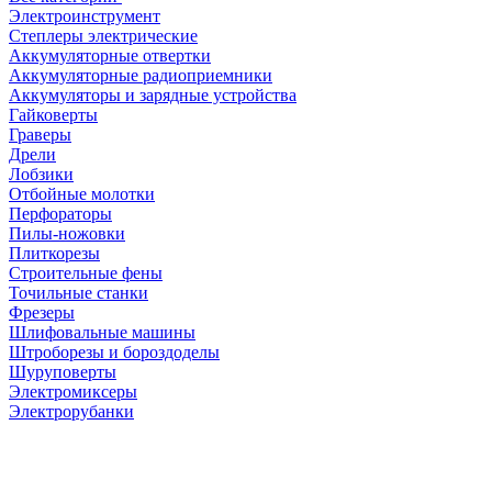
Электроинструмент
Степлеры электрические
Аккумуляторные отвертки
Аккумуляторные радиоприемники
Аккумуляторы и зарядные устройства
Гайковерты
Граверы
Дрели
Лобзики
Отбойные молотки
Перфораторы
Пилы-ножовки
Плиткорезы
Строительные фены
Точильные станки
Фрезеры
Шлифовальные машины
Штроборезы и бороздоделы
Шуруповерты
Электромиксеры
Электрорубанки