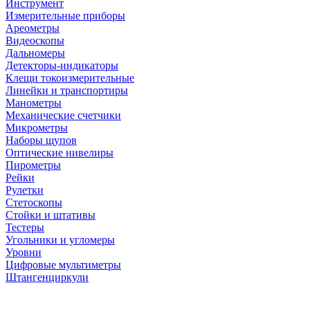
Инструмент
Измерительные приборы
Ареометры
Видеоскопы
Дальномеры
Детекторы-индикаторы
Клещи токоизмерительные
Линейки и транспортиры
Манометры
Механические счетчики
Микрометры
Наборы щупов
Оптические нивелиры
Пирометры
Рейки
Рулетки
Стетоскопы
Стойки и штативы
Тестеры
Угольники и угломеры
Уровни
Цифровые мультиметры
Штангенциркули