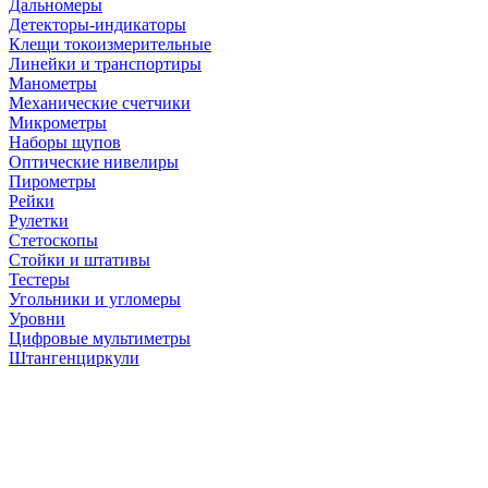
Дальномеры
Детекторы-индикаторы
Клещи токоизмерительные
Линейки и транспортиры
Манометры
Механические счетчики
Микрометры
Наборы щупов
Оптические нивелиры
Пирометры
Рейки
Рулетки
Стетоскопы
Стойки и штативы
Тестеры
Угольники и угломеры
Уровни
Цифровые мультиметры
Штангенциркули