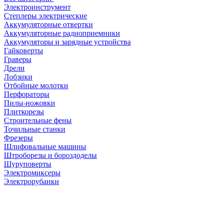
Электроинструмент
Степлеры электрические
Аккумуляторные отвертки
Аккумуляторные радиоприемники
Аккумуляторы и зарядные устройства
Гайковерты
Граверы
Дрели
Лобзики
Отбойные молотки
Перфораторы
Пилы-ножовки
Плиткорезы
Строительные фены
Точильные станки
Фрезеры
Шлифовальные машины
Штроборезы и бороздоделы
Шуруповерты
Электромиксеры
Электрорубанки