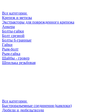
Все категории
Крепеж и метизы
Экстракторы для поврежденного крепежа
Анкера
Болты-гайки
Болт срезной
Болты 6-гранные
Гайки
Рым-болт
Рым-гайка
Шайбы - гровер
Шпилька резьбовая
Все категории
Быстроразъемные соединения (камлоки)
Дюбели и дюбельгвозди