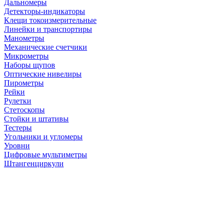
Дальномеры
Детекторы-индикаторы
Клещи токоизмерительные
Линейки и транспортиры
Манометры
Механические счетчики
Микрометры
Наборы щупов
Оптические нивелиры
Пирометры
Рейки
Рулетки
Стетоскопы
Стойки и штативы
Тестеры
Угольники и угломеры
Уровни
Цифровые мультиметры
Штангенциркули