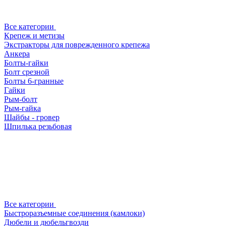
Все категории
Крепеж и метизы
Экстракторы для поврежденного крепежа
Анкера
Болты-гайки
Болт срезной
Болты 6-гранные
Гайки
Рым-болт
Рым-гайка
Шайбы - гровер
Шпилька резьбовая
Все категории
Быстроразъемные соединения (камлоки)
Дюбели и дюбельгвозди