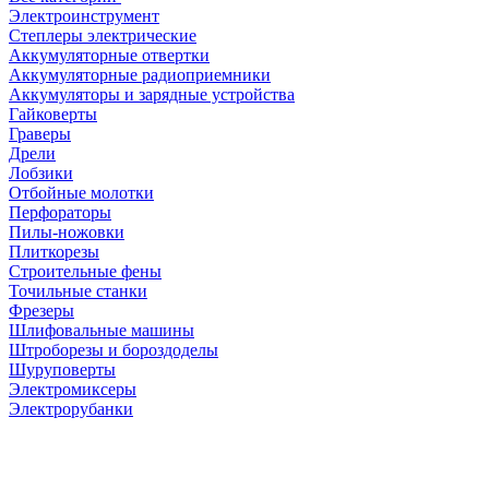
Электроинструмент
Степлеры электрические
Аккумуляторные отвертки
Аккумуляторные радиоприемники
Аккумуляторы и зарядные устройства
Гайковерты
Граверы
Дрели
Лобзики
Отбойные молотки
Перфораторы
Пилы-ножовки
Плиткорезы
Строительные фены
Точильные станки
Фрезеры
Шлифовальные машины
Штроборезы и бороздоделы
Шуруповерты
Электромиксеры
Электрорубанки