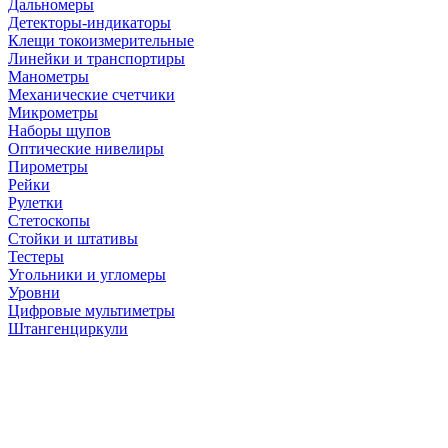
Дальномеры
Детекторы-индикаторы
Клещи токоизмерительные
Линейки и транспортиры
Манометры
Механические счетчики
Микрометры
Наборы щупов
Оптические нивелиры
Пирометры
Рейки
Рулетки
Стетоскопы
Стойки и штативы
Тестеры
Угольники и угломеры
Уровни
Цифровые мультиметры
Штангенциркули