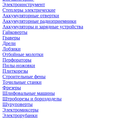
Электроинструмент
Степлеры электрические
Аккумуляторные отвертки
Аккумуляторные радиоприемники
Аккумуляторы и зарядные устройства
Гайковерты
Граверы
Дрели
Лобзики
Отбойные молотки
Перфораторы
Пилы-ножовки
Плиткорезы
Строительные фены
Точильные станки
Фрезеры
Шлифовальные машины
Штроборезы и бороздоделы
Шуруповерты
Электромиксеры
Электрорубанки