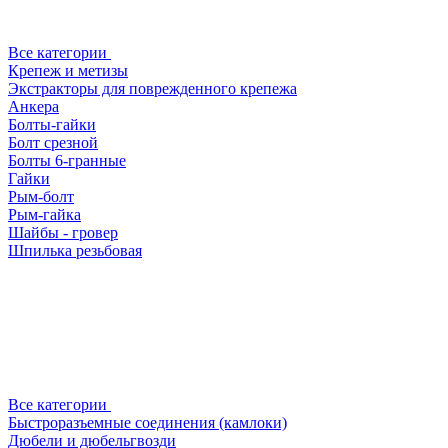
Все категории
Крепеж и метизы
Экстракторы для поврежденного крепежа
Анкера
Болты-гайки
Болт срезной
Болты 6-гранные
Гайки
Рым-болт
Рым-гайка
Шайбы - гровер
Шпилька резьбовая
Все категории
Быстроразъемные соединения (камлоки)
Дюбели и дюбельгвозди