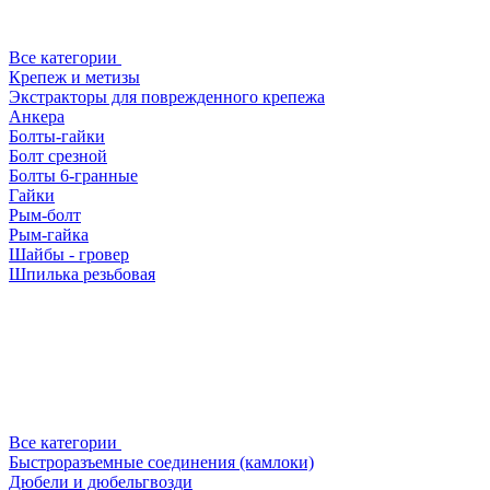
Все категории
Крепеж и метизы
Экстракторы для поврежденного крепежа
Анкера
Болты-гайки
Болт срезной
Болты 6-гранные
Гайки
Рым-болт
Рым-гайка
Шайбы - гровер
Шпилька резьбовая
Все категории
Быстроразъемные соединения (камлоки)
Дюбели и дюбельгвозди