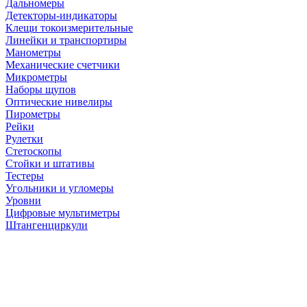
Дальномеры
Детекторы-индикаторы
Клещи токоизмерительные
Линейки и транспортиры
Манометры
Механические счетчики
Микрометры
Наборы щупов
Оптические нивелиры
Пирометры
Рейки
Рулетки
Стетоскопы
Стойки и штативы
Тестеры
Угольники и угломеры
Уровни
Цифровые мультиметры
Штангенциркули