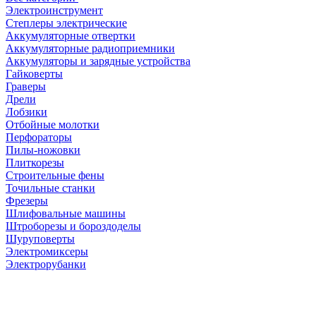
Электроинструмент
Степлеры электрические
Аккумуляторные отвертки
Аккумуляторные радиоприемники
Аккумуляторы и зарядные устройства
Гайковерты
Граверы
Дрели
Лобзики
Отбойные молотки
Перфораторы
Пилы-ножовки
Плиткорезы
Строительные фены
Точильные станки
Фрезеры
Шлифовальные машины
Штроборезы и бороздоделы
Шуруповерты
Электромиксеры
Электрорубанки