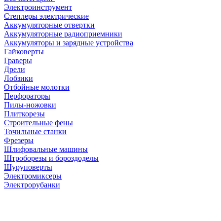
Электроинструмент
Степлеры электрические
Аккумуляторные отвертки
Аккумуляторные радиоприемники
Аккумуляторы и зарядные устройства
Гайковерты
Граверы
Дрели
Лобзики
Отбойные молотки
Перфораторы
Пилы-ножовки
Плиткорезы
Строительные фены
Точильные станки
Фрезеры
Шлифовальные машины
Штроборезы и бороздоделы
Шуруповерты
Электромиксеры
Электрорубанки