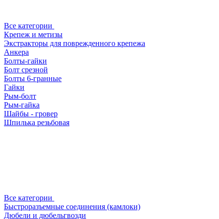
Все категории
Крепеж и метизы
Экстракторы для поврежденного крепежа
Анкера
Болты-гайки
Болт срезной
Болты 6-гранные
Гайки
Рым-болт
Рым-гайка
Шайбы - гровер
Шпилька резьбовая
Все категории
Быстроразъемные соединения (камлоки)
Дюбели и дюбельгвозди