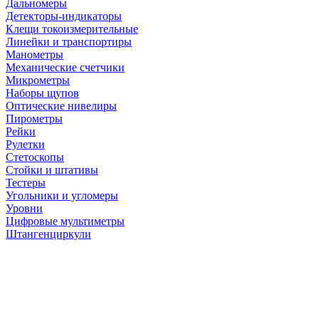
Дальномеры
Детекторы-индикаторы
Клещи токоизмерительные
Линейки и транспортиры
Манометры
Механические счетчики
Микрометры
Наборы щупов
Оптические нивелиры
Пирометры
Рейки
Рулетки
Стетоскопы
Стойки и штативы
Тестеры
Угольники и угломеры
Уровни
Цифровые мультиметры
Штангенциркули