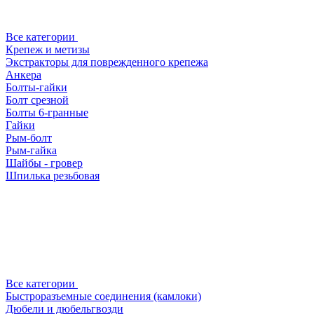
Все категории
Крепеж и метизы
Экстракторы для поврежденного крепежа
Анкера
Болты-гайки
Болт срезной
Болты 6-гранные
Гайки
Рым-болт
Рым-гайка
Шайбы - гровер
Шпилька резьбовая
Все категории
Быстроразъемные соединения (камлоки)
Дюбели и дюбельгвозди