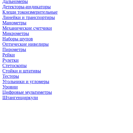
Дальномеры
Детекторы-индикаторы
Клещи токоизмерительные
Линейки и транспортиры
Манометры
Механические счетчики
Микрометры
Наборы щупов
Оптические нивелиры
Пирометры
Рейки
Рулетки
Стетоскопы
Стойки и штативы
Тестеры
Угольники и угломеры
Уровни
Цифровые мультиметры
Штангенциркули