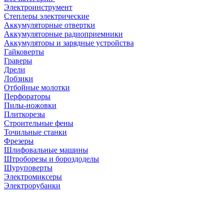
Электроинструмент
Степлеры электрические
Аккумуляторные отвертки
Аккумуляторные радиоприемники
Аккумуляторы и зарядные устройства
Гайковерты
Граверы
Дрели
Лобзики
Отбойные молотки
Перфораторы
Пилы-ножовки
Плиткорезы
Строительные фены
Точильные станки
Фрезеры
Шлифовальные машины
Штроборезы и бороздоделы
Шуруповерты
Электромиксеры
Электрорубанки