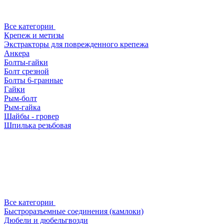
Все категории
Крепеж и метизы
Экстракторы для поврежденного крепежа
Анкера
Болты-гайки
Болт срезной
Болты 6-гранные
Гайки
Рым-болт
Рым-гайка
Шайбы - гровер
Шпилька резьбовая
Все категории
Быстроразъемные соединения (камлоки)
Дюбели и дюбельгвозди