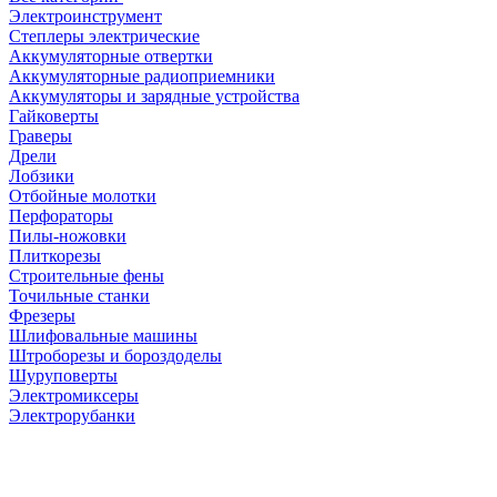
Электроинструмент
Степлеры электрические
Аккумуляторные отвертки
Аккумуляторные радиоприемники
Аккумуляторы и зарядные устройства
Гайковерты
Граверы
Дрели
Лобзики
Отбойные молотки
Перфораторы
Пилы-ножовки
Плиткорезы
Строительные фены
Точильные станки
Фрезеры
Шлифовальные машины
Штроборезы и бороздоделы
Шуруповерты
Электромиксеры
Электрорубанки