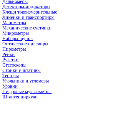
Дальномеры
Детекторы-индикаторы
Клещи токоизмерительные
Линейки и транспортиры
Манометры
Механические счетчики
Микрометры
Наборы щупов
Оптические нивелиры
Пирометры
Рейки
Рулетки
Стетоскопы
Стойки и штативы
Тестеры
Угольники и угломеры
Уровни
Цифровые мультиметры
Штангенциркули