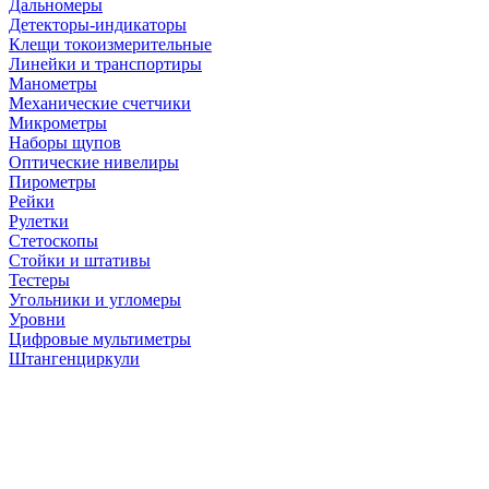
Дальномеры
Детекторы-индикаторы
Клещи токоизмерительные
Линейки и транспортиры
Манометры
Механические счетчики
Микрометры
Наборы щупов
Оптические нивелиры
Пирометры
Рейки
Рулетки
Стетоскопы
Стойки и штативы
Тестеры
Угольники и угломеры
Уровни
Цифровые мультиметры
Штангенциркули