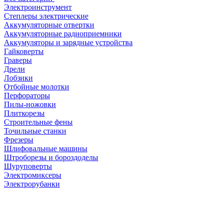
Электроинструмент
Степлеры электрические
Аккумуляторные отвертки
Аккумуляторные радиоприемники
Аккумуляторы и зарядные устройства
Гайковерты
Граверы
Дрели
Лобзики
Отбойные молотки
Перфораторы
Пилы-ножовки
Плиткорезы
Строительные фены
Точильные станки
Фрезеры
Шлифовальные машины
Штроборезы и бороздоделы
Шуруповерты
Электромиксеры
Электрорубанки