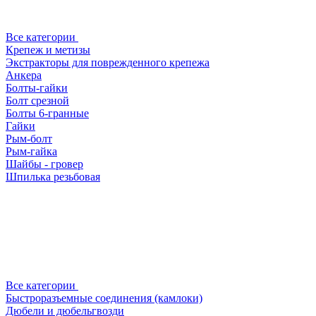
Все категории
Крепеж и метизы
Экстракторы для поврежденного крепежа
Анкера
Болты-гайки
Болт срезной
Болты 6-гранные
Гайки
Рым-болт
Рым-гайка
Шайбы - гровер
Шпилька резьбовая
Все категории
Быстроразъемные соединения (камлоки)
Дюбели и дюбельгвозди