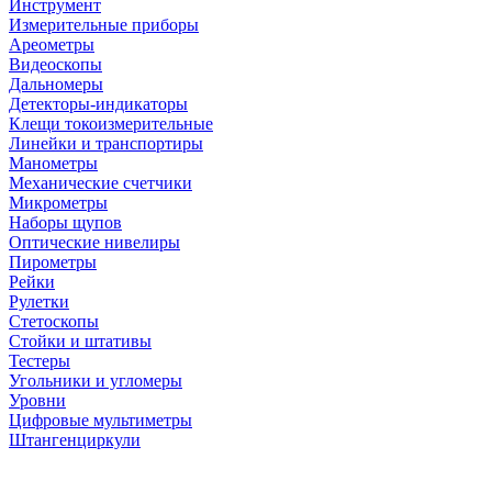
Инструмент
Измерительные приборы
Ареометры
Видеоскопы
Дальномеры
Детекторы-индикаторы
Клещи токоизмерительные
Линейки и транспортиры
Манометры
Механические счетчики
Микрометры
Наборы щупов
Оптические нивелиры
Пирометры
Рейки
Рулетки
Стетоскопы
Стойки и штативы
Тестеры
Угольники и угломеры
Уровни
Цифровые мультиметры
Штангенциркули