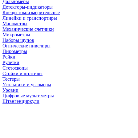
Дальномеры
Детекторы-индикаторы
Клещи токоизмерительные
Линейки и транспортиры
Манометры
Механические счетчики
Микрометры
Наборы щупов
Оптические нивелиры
Пирометры
Рейки
Рулетки
Стетоскопы
Стойки и штативы
Тестеры
Угольники и угломеры
Уровни
Цифровые мультиметры
Штангенциркули