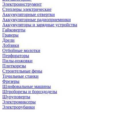
Электроинструмент
Степлеры электрические
Аккумуляторные отвертки
Аккумуляторные радиоприемники
Аккумуляторы и зарядные устройства
Гайковерты
Граверы
Дрели
Лобзики
Отбойные молотки
Перфораторы
Пилы-ножовки
Плиткорезы
Строительные фены
Точильные станки
Фрезеры
Шлифовальные машины
Штроборезы и бороздоделы
Шуруповерты
Электромиксеры
Электрорубанки