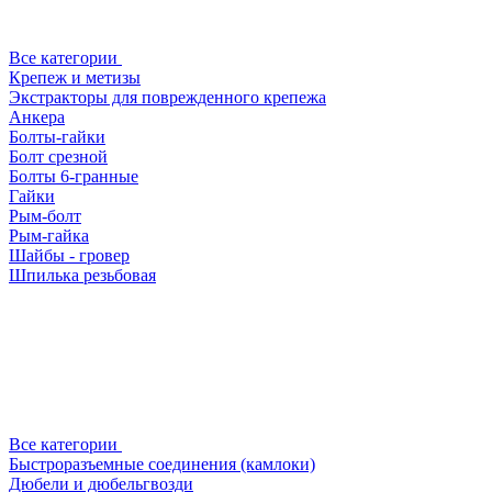
Все категории
Крепеж и метизы
Экстракторы для поврежденного крепежа
Анкера
Болты-гайки
Болт срезной
Болты 6-гранные
Гайки
Рым-болт
Рым-гайка
Шайбы - гровер
Шпилька резьбовая
Все категории
Быстроразъемные соединения (камлоки)
Дюбели и дюбельгвозди