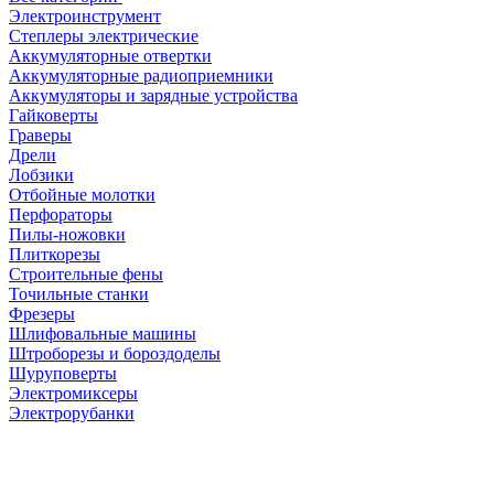
Электроинструмент
Степлеры электрические
Аккумуляторные отвертки
Аккумуляторные радиоприемники
Аккумуляторы и зарядные устройства
Гайковерты
Граверы
Дрели
Лобзики
Отбойные молотки
Перфораторы
Пилы-ножовки
Плиткорезы
Строительные фены
Точильные станки
Фрезеры
Шлифовальные машины
Штроборезы и бороздоделы
Шуруповерты
Электромиксеры
Электрорубанки