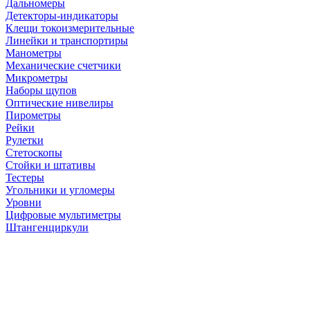
Дальномеры
Детекторы-индикаторы
Клещи токоизмерительные
Линейки и транспортиры
Манометры
Механические счетчики
Микрометры
Наборы щупов
Оптические нивелиры
Пирометры
Рейки
Рулетки
Стетоскопы
Стойки и штативы
Тестеры
Угольники и угломеры
Уровни
Цифровые мультиметры
Штангенциркули