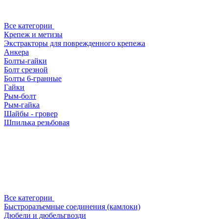
Все категории
Крепеж и метизы
Экстракторы для поврежденного крепежа
Анкера
Болты-гайки
Болт срезной
Болты 6-гранные
Гайки
Рым-болт
Рым-гайка
Шайбы - гровер
Шпилька резьбовая
Все категории
Быстроразъемные соединения (камлоки)
Дюбели и дюбельгвозди