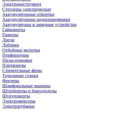
Электроинструмент
Степлеры электрические
Аккумуляторные отвертки
Аккумуляторные радиоприемники
Аккумуляторы и зарядные устройства
Гайковерты
Граверы
Дрели
Лобзики
Отбойные молотки
Перфораторы
Пилы-ножовки
Плиткорезы
Строительные фены
Точильные станки
Фрезеры
Шлифовальные машины
Штроборезы и бороздоделы
Шуруповерты
Электромиксеры
Электрорубанки