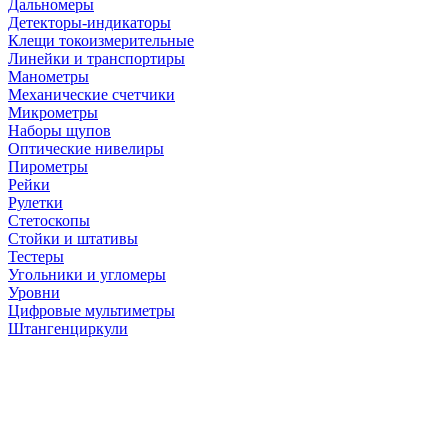
Дальномеры
Детекторы-индикаторы
Клещи токоизмерительные
Линейки и транспортиры
Манометры
Механические счетчики
Микрометры
Наборы щупов
Оптические нивелиры
Пирометры
Рейки
Рулетки
Стетоскопы
Стойки и штативы
Тестеры
Угольники и угломеры
Уровни
Цифровые мультиметры
Штангенциркули