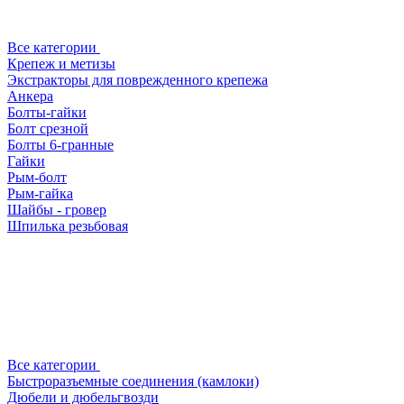
Все категории
Крепеж и метизы
Экстракторы для поврежденного крепежа
Анкера
Болты-гайки
Болт срезной
Болты 6-гранные
Гайки
Рым-болт
Рым-гайка
Шайбы - гровер
Шпилька резьбовая
Все категории
Быстроразъемные соединения (камлоки)
Дюбели и дюбельгвозди