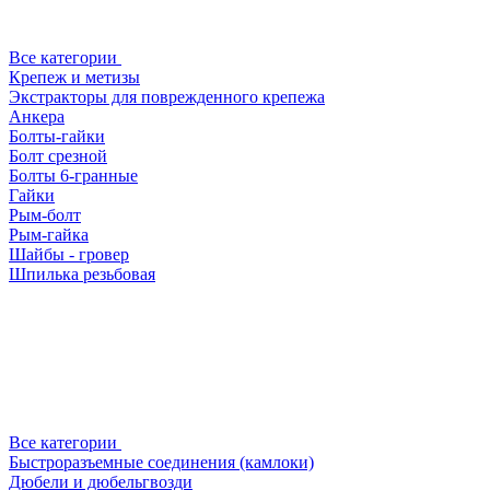
Все категории
Крепеж и метизы
Экстракторы для поврежденного крепежа
Анкера
Болты-гайки
Болт срезной
Болты 6-гранные
Гайки
Рым-болт
Рым-гайка
Шайбы - гровер
Шпилька резьбовая
Все категории
Быстроразъемные соединения (камлоки)
Дюбели и дюбельгвозди