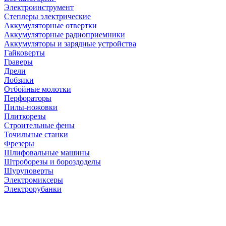
Электроинструмент
Степлеры электрические
Аккумуляторные отвертки
Аккумуляторные радиоприемники
Аккумуляторы и зарядные устройства
Гайковерты
Граверы
Дрели
Лобзики
Отбойные молотки
Перфораторы
Пилы-ножовки
Плиткорезы
Строительные фены
Точильные станки
Фрезеры
Шлифовальные машины
Штроборезы и бороздоделы
Шуруповерты
Электромиксеры
Электрорубанки