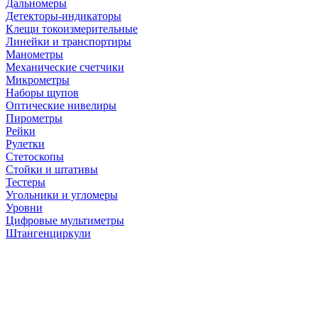
Дальномеры
Детекторы-индикаторы
Клещи токоизмерительные
Линейки и транспортиры
Манометры
Механические счетчики
Микрометры
Наборы щупов
Оптические нивелиры
Пирометры
Рейки
Рулетки
Стетоскопы
Стойки и штативы
Тестеры
Угольники и угломеры
Уровни
Цифровые мультиметры
Штангенциркули