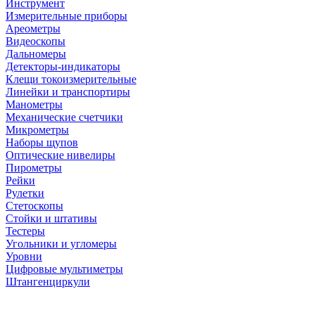
Инструмент
Измерительные приборы
Ареометры
Видеоскопы
Дальномеры
Детекторы-индикаторы
Клещи токоизмерительные
Линейки и транспортиры
Манометры
Механические счетчики
Микрометры
Наборы щупов
Оптические нивелиры
Пирометры
Рейки
Рулетки
Стетоскопы
Стойки и штативы
Тестеры
Угольники и угломеры
Уровни
Цифровые мультиметры
Штангенциркули