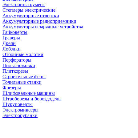
Электроинструмент
Степлеры электрические
Аккумуляторные отвертки
Аккумуляторные радиоприемники
Аккумуляторы и зарядные устройства
Гайковерты
Граверы
Дрели
Лобзики
Отбойные молотки
Перфораторы
Пилы-ножовки
Плиткорезы
Строительные фены
Точильные станки
Фрезеры
Шлифовальные машины
Штроборезы и бороздоделы
Шуруповерты
Электромиксеры
Электрорубанки