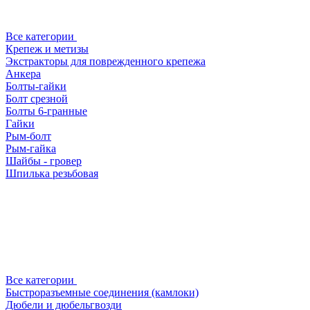
Все категории
Крепеж и метизы
Экстракторы для поврежденного крепежа
Анкера
Болты-гайки
Болт срезной
Болты 6-гранные
Гайки
Рым-болт
Рым-гайка
Шайбы - гровер
Шпилька резьбовая
Все категории
Быстроразъемные соединения (камлоки)
Дюбели и дюбельгвозди