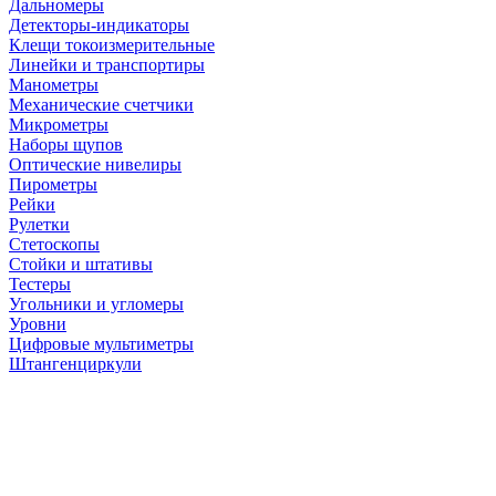
Дальномеры
Детекторы-индикаторы
Клещи токоизмерительные
Линейки и транспортиры
Манометры
Механические счетчики
Микрометры
Наборы щупов
Оптические нивелиры
Пирометры
Рейки
Рулетки
Стетоскопы
Стойки и штативы
Тестеры
Угольники и угломеры
Уровни
Цифровые мультиметры
Штангенциркули