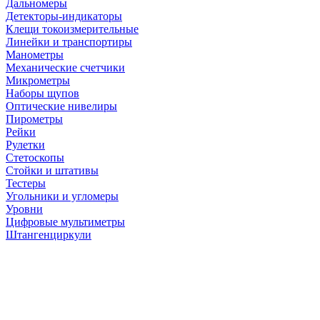
Дальномеры
Детекторы-индикаторы
Клещи токоизмерительные
Линейки и транспортиры
Манометры
Механические счетчики
Микрометры
Наборы щупов
Оптические нивелиры
Пирометры
Рейки
Рулетки
Стетоскопы
Стойки и штативы
Тестеры
Угольники и угломеры
Уровни
Цифровые мультиметры
Штангенциркули