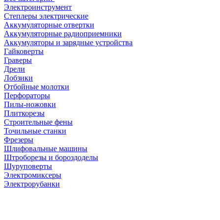
Электроинструмент
Степлеры электрические
Аккумуляторные отвертки
Аккумуляторные радиоприемники
Аккумуляторы и зарядные устройства
Гайковерты
Граверы
Дрели
Лобзики
Отбойные молотки
Перфораторы
Пилы-ножовки
Плиткорезы
Строительные фены
Точильные станки
Фрезеры
Шлифовальные машины
Штроборезы и бороздоделы
Шуруповерты
Электромиксеры
Электрорубанки