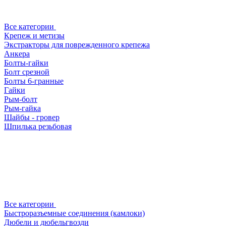
Все категории
Крепеж и метизы
Экстракторы для поврежденного крепежа
Анкера
Болты-гайки
Болт срезной
Болты 6-гранные
Гайки
Рым-болт
Рым-гайка
Шайбы - гровер
Шпилька резьбовая
Все категории
Быстроразъемные соединения (камлоки)
Дюбели и дюбельгвозди