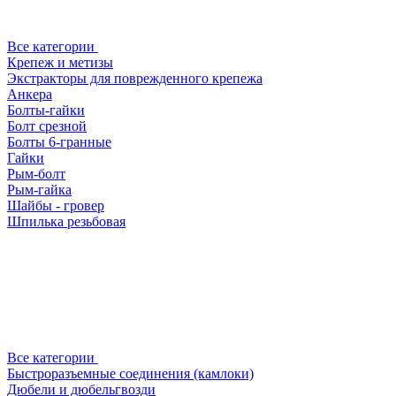
Все категории
Крепеж и метизы
Экстракторы для поврежденного крепежа
Анкера
Болты-гайки
Болт срезной
Болты 6-гранные
Гайки
Рым-болт
Рым-гайка
Шайбы - гровер
Шпилька резьбовая
Все категории
Быстроразъемные соединения (камлоки)
Дюбели и дюбельгвозди