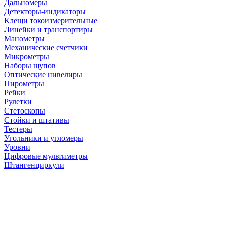
Дальномеры
Детекторы-индикаторы
Клещи токоизмерительные
Линейки и транспортиры
Манометры
Механические счетчики
Микрометры
Наборы щупов
Оптические нивелиры
Пирометры
Рейки
Рулетки
Стетоскопы
Стойки и штативы
Тестеры
Угольники и угломеры
Уровни
Цифровые мультиметры
Штангенциркули