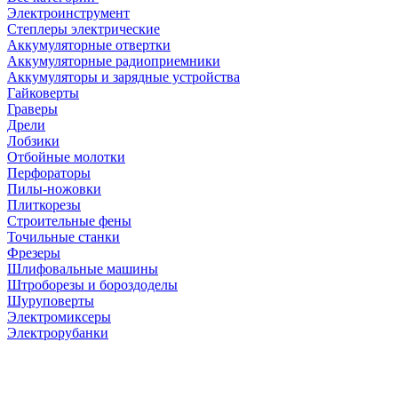
Электроинструмент
Степлеры электрические
Аккумуляторные отвертки
Аккумуляторные радиоприемники
Аккумуляторы и зарядные устройства
Гайковерты
Граверы
Дрели
Лобзики
Отбойные молотки
Перфораторы
Пилы-ножовки
Плиткорезы
Строительные фены
Точильные станки
Фрезеры
Шлифовальные машины
Штроборезы и бороздоделы
Шуруповерты
Электромиксеры
Электрорубанки