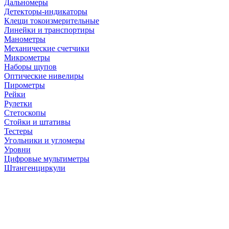
Дальномеры
Детекторы-индикаторы
Клещи токоизмерительные
Линейки и транспортиры
Манометры
Механические счетчики
Микрометры
Наборы щупов
Оптические нивелиры
Пирометры
Рейки
Рулетки
Стетоскопы
Стойки и штативы
Тестеры
Угольники и угломеры
Уровни
Цифровые мультиметры
Штангенциркули