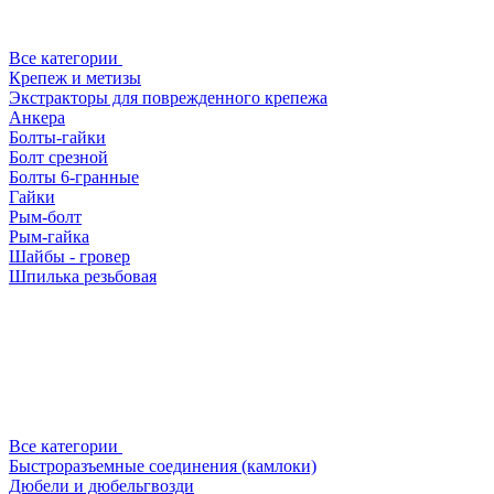
Все категории
Крепеж и метизы
Экстракторы для поврежденного крепежа
Анкера
Болты-гайки
Болт срезной
Болты 6-гранные
Гайки
Рым-болт
Рым-гайка
Шайбы - гровер
Шпилька резьбовая
Все категории
Быстроразъемные соединения (камлоки)
Дюбели и дюбельгвозди