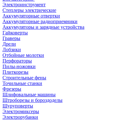
Электроинструмент
Степлеры электрические
Аккумуляторные отвертки
Аккумуляторные радиоприемники
Аккумуляторы и зарядные устройства
Гайковерты
Граверы
Дрели
Лобзики
Отбойные молотки
Перфораторы
Пилы-ножовки
Плиткорезы
Строительные фены
Точильные станки
Фрезеры
Шлифовальные машины
Штроборезы и бороздоделы
Шуруповерты
Электромиксеры
Электрорубанки