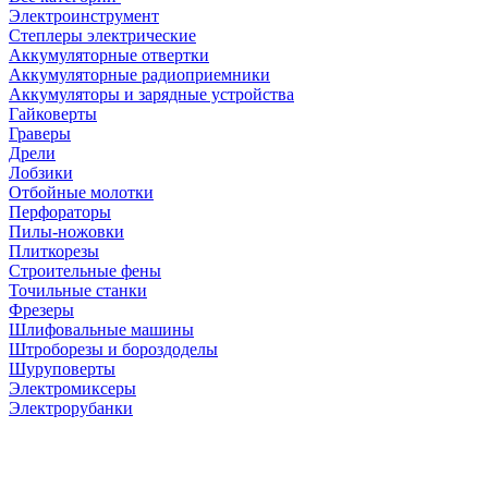
Электроинструмент
Степлеры электрические
Аккумуляторные отвертки
Аккумуляторные радиоприемники
Аккумуляторы и зарядные устройства
Гайковерты
Граверы
Дрели
Лобзики
Отбойные молотки
Перфораторы
Пилы-ножовки
Плиткорезы
Строительные фены
Точильные станки
Фрезеры
Шлифовальные машины
Штроборезы и бороздоделы
Шуруповерты
Электромиксеры
Электрорубанки