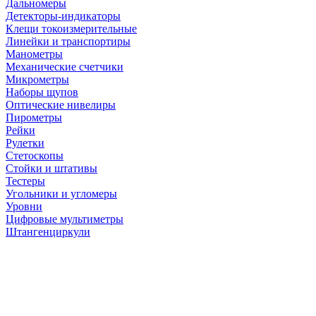
Дальномеры
Детекторы-индикаторы
Клещи токоизмерительные
Линейки и транспортиры
Манометры
Механические счетчики
Микрометры
Наборы щупов
Оптические нивелиры
Пирометры
Рейки
Рулетки
Стетоскопы
Стойки и штативы
Тестеры
Угольники и угломеры
Уровни
Цифровые мультиметры
Штангенциркули