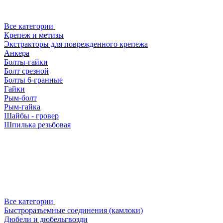
Все категории
Крепеж и метизы
Экстракторы для поврежденного крепежа
Анкера
Болты-гайки
Болт срезной
Болты 6-гранные
Гайки
Рым-болт
Рым-гайка
Шайбы - гровер
Шпилька резьбовая
Все категории
Быстроразъемные соединения (камлоки)
Дюбели и дюбельгвозди