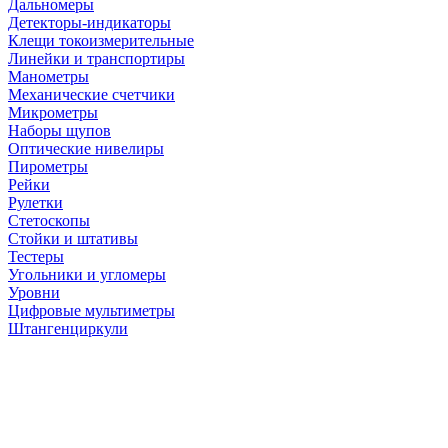
Дальномеры
Детекторы-индикаторы
Клещи токоизмерительные
Линейки и транспортиры
Манометры
Механические счетчики
Микрометры
Наборы щупов
Оптические нивелиры
Пирометры
Рейки
Рулетки
Стетоскопы
Стойки и штативы
Тестеры
Угольники и угломеры
Уровни
Цифровые мультиметры
Штангенциркули