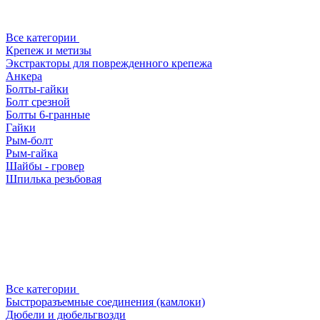
Все категории
Крепеж и метизы
Экстракторы для поврежденного крепежа
Анкера
Болты-гайки
Болт срезной
Болты 6-гранные
Гайки
Рым-болт
Рым-гайка
Шайбы - гровер
Шпилька резьбовая
Все категории
Быстроразъемные соединения (камлоки)
Дюбели и дюбельгвозди