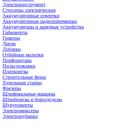
Электроинструмент
Степлеры электрические
Аккумуляторные отвертки
Аккумуляторные радиоприемники
Аккумуляторы и зарядные устройства
Гайковерты
Граверы
Дрели
Лобзики
Отбойные молотки
Перфораторы
Пилы-ножовки
Плиткорезы
Строительные фены
Точильные станки
Фрезеры
Шлифовальные машины
Штроборезы и бороздоделы
Шуруповерты
Электромиксеры
Электрорубанки