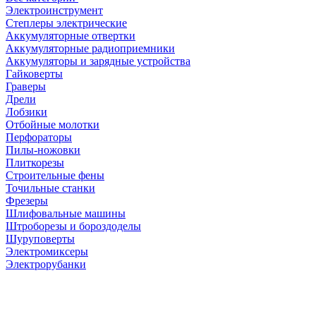
Электроинструмент
Степлеры электрические
Аккумуляторные отвертки
Аккумуляторные радиоприемники
Аккумуляторы и зарядные устройства
Гайковерты
Граверы
Дрели
Лобзики
Отбойные молотки
Перфораторы
Пилы-ножовки
Плиткорезы
Строительные фены
Точильные станки
Фрезеры
Шлифовальные машины
Штроборезы и бороздоделы
Шуруповерты
Электромиксеры
Электрорубанки