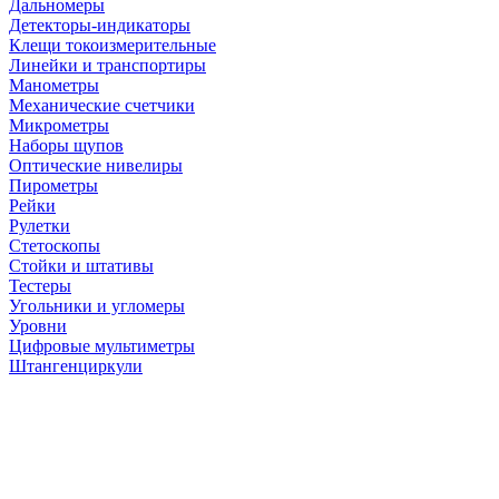
Дальномеры
Детекторы-индикаторы
Клещи токоизмерительные
Линейки и транспортиры
Манометры
Механические счетчики
Микрометры
Наборы щупов
Оптические нивелиры
Пирометры
Рейки
Рулетки
Стетоскопы
Стойки и штативы
Тестеры
Угольники и угломеры
Уровни
Цифровые мультиметры
Штангенциркули