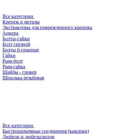
Все категории
Крепеж и метизы
Экстракторы для поврежденного крепежа
Анкера
Болты-гайки
Болт срезной
Болты 6-гранные
Гайки
Рым-болт
Рым-гайка
Шайбы - гровер
Шпилька резьбовая
Все категории
Быстроразъемные соединения (камлоки)
Дюбели и дюбельгвозди