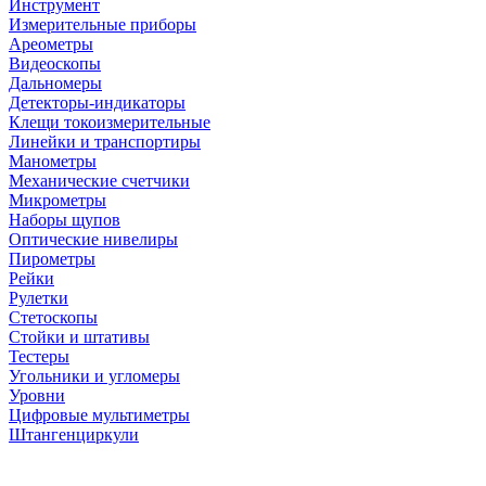
Инструмент
Измерительные приборы
Ареометры
Видеоскопы
Дальномеры
Детекторы-индикаторы
Клещи токоизмерительные
Линейки и транспортиры
Манометры
Механические счетчики
Микрометры
Наборы щупов
Оптические нивелиры
Пирометры
Рейки
Рулетки
Стетоскопы
Стойки и штативы
Тестеры
Угольники и угломеры
Уровни
Цифровые мультиметры
Штангенциркули