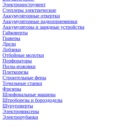
Электроинструмент
Степлеры электрические
Аккумуляторные отвертки
Аккумуляторные радиоприемники
Аккумуляторы и зарядные устройства
Гайковерты
Граверы
Дрели
Лобзики
Отбойные молотки
Перфораторы
Пилы-ножовки
Плиткорезы
Строительные фены
Точильные станки
Фрезеры
Шлифовальные машины
Штроборезы и бороздоделы
Шуруповерты
Электромиксеры
Электрорубанки