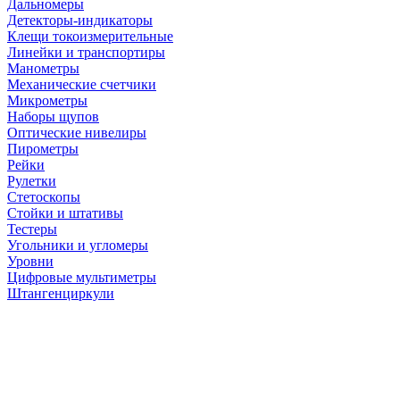
Дальномеры
Детекторы-индикаторы
Клещи токоизмерительные
Линейки и транспортиры
Манометры
Механические счетчики
Микрометры
Наборы щупов
Оптические нивелиры
Пирометры
Рейки
Рулетки
Стетоскопы
Стойки и штативы
Тестеры
Угольники и угломеры
Уровни
Цифровые мультиметры
Штангенциркули