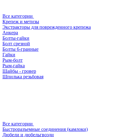
Все категории
Крепеж и метизы
Экстракторы для поврежденного крепежа
Анкера
Болты-гайки
Болт срезной
Болты 6-гранные
Гайки
Рым-болт
Рым-гайка
Шайбы - гровер
Шпилька резьбовая
Все категории
Быстроразъемные соединения (камлоки)
Дюбели и дюбельгвозди