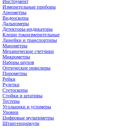
Инструмент
Измерительные приборы
Ареометры
Видеоскопы
Дальномеры
Детекторы-индикаторы
Клещи токоизмерительные
Линейки и транспортиры
Манометры
Механические счетчики
Микрометры
Наборы щупов
Оптические нивелиры
Пирометры
Рейки
Рулетки
Стетоскопы
Стойки и штативы
Тестеры
Угольники и угломеры
Уровни
Цифровые мультиметры
Штангенциркули