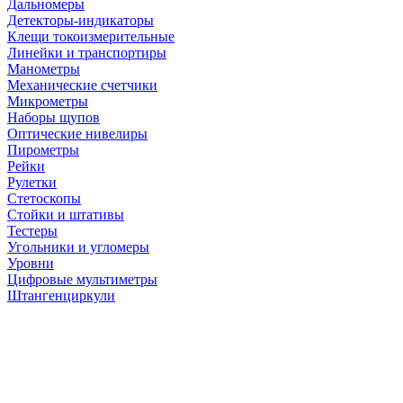
Дальномеры
Детекторы-индикаторы
Клещи токоизмерительные
Линейки и транспортиры
Манометры
Механические счетчики
Микрометры
Наборы щупов
Оптические нивелиры
Пирометры
Рейки
Рулетки
Стетоскопы
Стойки и штативы
Тестеры
Угольники и угломеры
Уровни
Цифровые мультиметры
Штангенциркули