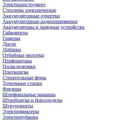
Электроинструмент
Степлеры электрические
Аккумуляторные отвертки
Аккумуляторные радиоприемники
Аккумуляторы и зарядные устройства
Гайковерты
Граверы
Дрели
Лобзики
Отбойные молотки
Перфораторы
Пилы-ножовки
Плиткорезы
Строительные фены
Точильные станки
Фрезеры
Шлифовальные машины
Штроборезы и бороздоделы
Шуруповерты
Электромиксеры
Электрорубанки