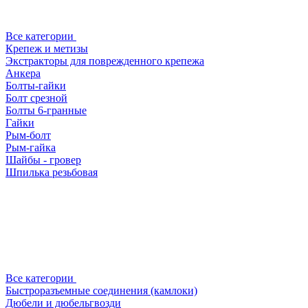
Все категории
Крепеж и метизы
Экстракторы для поврежденного крепежа
Анкера
Болты-гайки
Болт срезной
Болты 6-гранные
Гайки
Рым-болт
Рым-гайка
Шайбы - гровер
Шпилька резьбовая
Все категории
Быстроразъемные соединения (камлоки)
Дюбели и дюбельгвозди