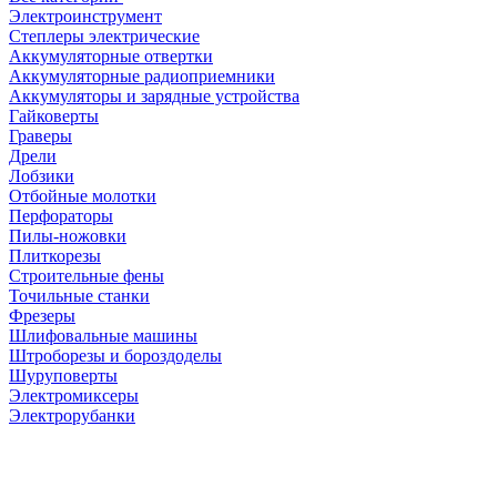
Электроинструмент
Степлеры электрические
Аккумуляторные отвертки
Аккумуляторные радиоприемники
Аккумуляторы и зарядные устройства
Гайковерты
Граверы
Дрели
Лобзики
Отбойные молотки
Перфораторы
Пилы-ножовки
Плиткорезы
Строительные фены
Точильные станки
Фрезеры
Шлифовальные машины
Штроборезы и бороздоделы
Шуруповерты
Электромиксеры
Электрорубанки