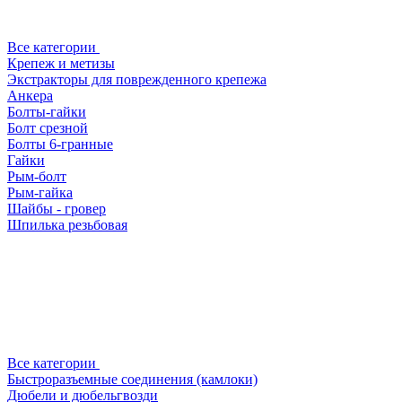
Все категории
Крепеж и метизы
Экстракторы для поврежденного крепежа
Анкера
Болты-гайки
Болт срезной
Болты 6-гранные
Гайки
Рым-болт
Рым-гайка
Шайбы - гровер
Шпилька резьбовая
Все категории
Быстроразъемные соединения (камлоки)
Дюбели и дюбельгвозди