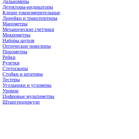
Дальномеры
Детекторы-индикаторы
Клещи токоизмерительные
Линейки и транспортиры
Манометры
Механические счетчики
Микрометры
Наборы щупов
Оптические нивелиры
Пирометры
Рейки
Рулетки
Стетоскопы
Стойки и штативы
Тестеры
Угольники и угломеры
Уровни
Цифровые мультиметры
Штангенциркули