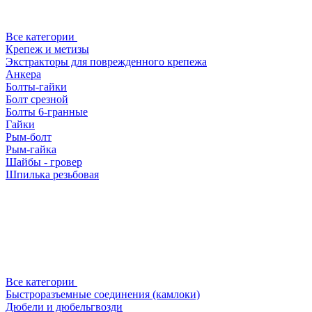
Все категории
Крепеж и метизы
Экстракторы для поврежденного крепежа
Анкера
Болты-гайки
Болт срезной
Болты 6-гранные
Гайки
Рым-болт
Рым-гайка
Шайбы - гровер
Шпилька резьбовая
Все категории
Быстроразъемные соединения (камлоки)
Дюбели и дюбельгвозди