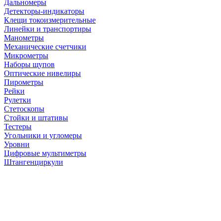
Дальномеры
Детекторы-индикаторы
Клещи токоизмерительные
Линейки и транспортиры
Манометры
Механические счетчики
Микрометры
Наборы щупов
Оптические нивелиры
Пирометры
Рейки
Рулетки
Стетоскопы
Стойки и штативы
Тестеры
Угольники и угломеры
Уровни
Цифровые мультиметры
Штангенциркули