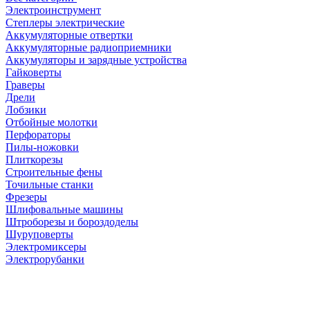
Электроинструмент
Степлеры электрические
Аккумуляторные отвертки
Аккумуляторные радиоприемники
Аккумуляторы и зарядные устройства
Гайковерты
Граверы
Дрели
Лобзики
Отбойные молотки
Перфораторы
Пилы-ножовки
Плиткорезы
Строительные фены
Точильные станки
Фрезеры
Шлифовальные машины
Штроборезы и бороздоделы
Шуруповерты
Электромиксеры
Электрорубанки