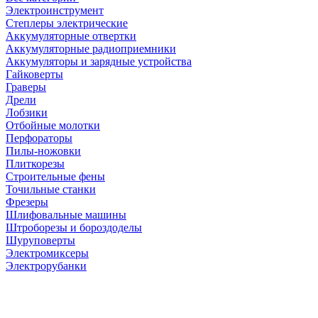
Электроинструмент
Степлеры электрические
Аккумуляторные отвертки
Аккумуляторные радиоприемники
Аккумуляторы и зарядные устройства
Гайковерты
Граверы
Дрели
Лобзики
Отбойные молотки
Перфораторы
Пилы-ножовки
Плиткорезы
Строительные фены
Точильные станки
Фрезеры
Шлифовальные машины
Штроборезы и бороздоделы
Шуруповерты
Электромиксеры
Электрорубанки