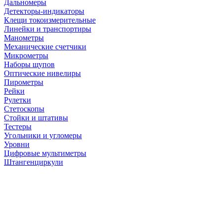
Дальномеры
Детекторы-индикаторы
Клещи токоизмерительные
Линейки и транспортиры
Манометры
Механические счетчики
Микрометры
Наборы щупов
Оптические нивелиры
Пирометры
Рейки
Рулетки
Стетоскопы
Стойки и штативы
Тестеры
Угольники и угломеры
Уровни
Цифровые мультиметры
Штангенциркули