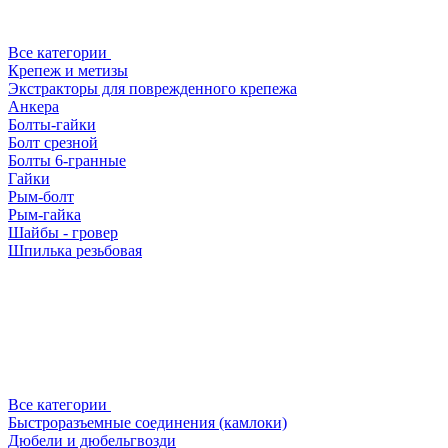
Все категории
Крепеж и метизы
Экстракторы для поврежденного крепежа
Анкера
Болты-гайки
Болт срезной
Болты 6-гранные
Гайки
Рым-болт
Рым-гайка
Шайбы - гровер
Шпилька резьбовая
Все категории
Быстроразъемные соединения (камлоки)
Дюбели и дюбельгвозди