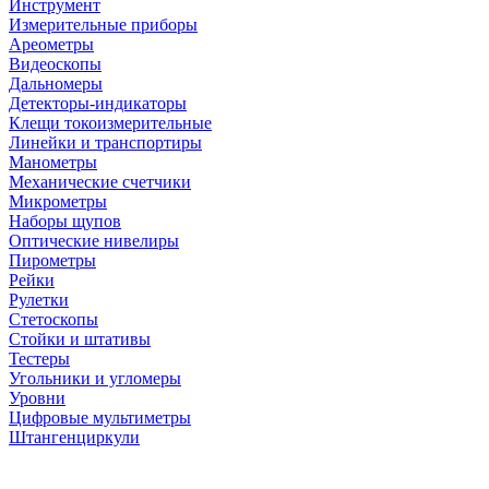
Инструмент
Измерительные приборы
Ареометры
Видеоскопы
Дальномеры
Детекторы-индикаторы
Клещи токоизмерительные
Линейки и транспортиры
Манометры
Механические счетчики
Микрометры
Наборы щупов
Оптические нивелиры
Пирометры
Рейки
Рулетки
Стетоскопы
Стойки и штативы
Тестеры
Угольники и угломеры
Уровни
Цифровые мультиметры
Штангенциркули