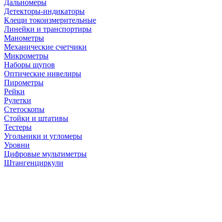
Дальномеры
Детекторы-индикаторы
Клещи токоизмерительные
Линейки и транспортиры
Манометры
Механические счетчики
Микрометры
Наборы щупов
Оптические нивелиры
Пирометры
Рейки
Рулетки
Стетоскопы
Стойки и штативы
Тестеры
Угольники и угломеры
Уровни
Цифровые мультиметры
Штангенциркули