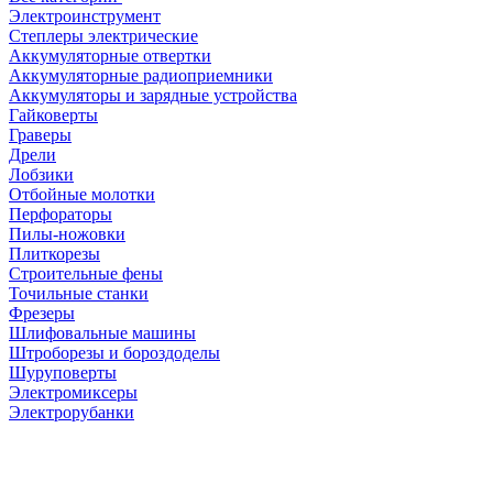
Электроинструмент
Степлеры электрические
Аккумуляторные отвертки
Аккумуляторные радиоприемники
Аккумуляторы и зарядные устройства
Гайковерты
Граверы
Дрели
Лобзики
Отбойные молотки
Перфораторы
Пилы-ножовки
Плиткорезы
Строительные фены
Точильные станки
Фрезеры
Шлифовальные машины
Штроборезы и бороздоделы
Шуруповерты
Электромиксеры
Электрорубанки