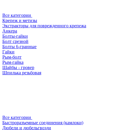
Все категории
Крепеж и метизы
Экстракторы для поврежденного крепежа
Анкера
Болты-гайки
Болт срезной
Болты 6-гранные
Гайки
Рым-болт
Рым-гайка
Шайбы - гровер
Шпилька резьбовая
Все категории
Быстроразъемные соединения (камлоки)
Дюбели и дюбельгвозди