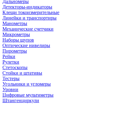
Дальномеры
Детекторы-индикаторы
Клещи токоизмерительные
Линейки и транспортиры
Манометры
Механические счетчики
Микрометры
Наборы щупов
Оптические нивелиры
Пирометры
Рейки
Рулетки
Стетоскопы
Стойки и штативы
Тестеры
Угольники и угломеры
Уровни
Цифровые мультиметры
Штангенциркули