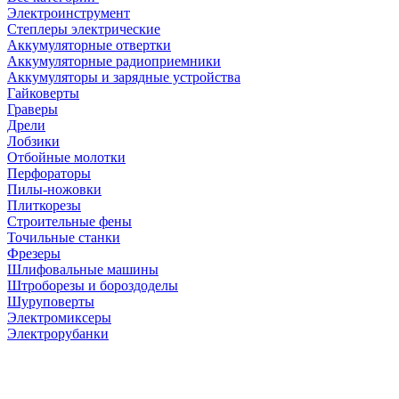
Электроинструмент
Степлеры электрические
Аккумуляторные отвертки
Аккумуляторные радиоприемники
Аккумуляторы и зарядные устройства
Гайковерты
Граверы
Дрели
Лобзики
Отбойные молотки
Перфораторы
Пилы-ножовки
Плиткорезы
Строительные фены
Точильные станки
Фрезеры
Шлифовальные машины
Штроборезы и бороздоделы
Шуруповерты
Электромиксеры
Электрорубанки