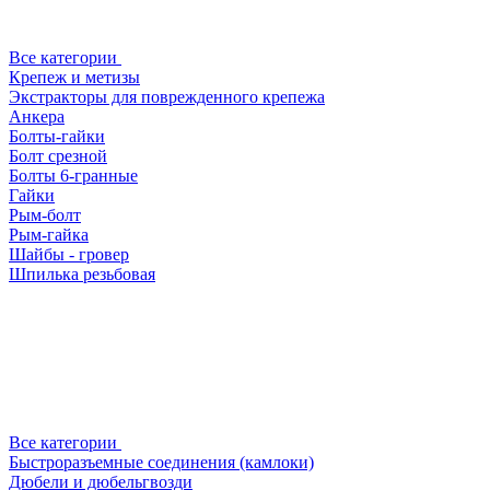
Все категории
Крепеж и метизы
Экстракторы для поврежденного крепежа
Анкера
Болты-гайки
Болт срезной
Болты 6-гранные
Гайки
Рым-болт
Рым-гайка
Шайбы - гровер
Шпилька резьбовая
Все категории
Быстроразъемные соединения (камлоки)
Дюбели и дюбельгвозди