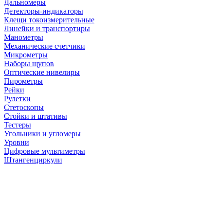
Дальномеры
Детекторы-индикаторы
Клещи токоизмерительные
Линейки и транспортиры
Манометры
Механические счетчики
Микрометры
Наборы щупов
Оптические нивелиры
Пирометры
Рейки
Рулетки
Стетоскопы
Стойки и штативы
Тестеры
Угольники и угломеры
Уровни
Цифровые мультиметры
Штангенциркули