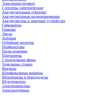
Электроинструмент
Степлеры электрические
Аккумуляторные отвертки
Аккумуляторные радиоприемники
Аккумуляторы и зарядные устройства
Гайковерты
Граверы
Дрели
Лобзики
Отбойные молотки
Перфораторы
Пилы-ножовки
Плиткорезы
Строительные фены
Точильные станки
Фрезеры
Шлифовальные машины
Штроборезы и бороздоделы
Шуруповерты
Электромиксеры
Электрорубанки