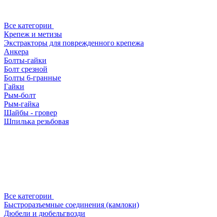
Все категории
Крепеж и метизы
Экстракторы для поврежденного крепежа
Анкера
Болты-гайки
Болт срезной
Болты 6-гранные
Гайки
Рым-болт
Рым-гайка
Шайбы - гровер
Шпилька резьбовая
Все категории
Быстроразъемные соединения (камлоки)
Дюбели и дюбельгвозди