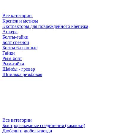
Все категории
Крепеж и метизы
Экстракторы для поврежденного крепежа
Анкера
Болты-гайки
Болт срезной
Болты 6-гранные
Гайки
Рым-болт
Рым-гайка
Шайбы - гровер
Шпилька резьбовая
Все категории
Быстроразъемные соединения (камлоки)
Дюбели и дюбельгвозди