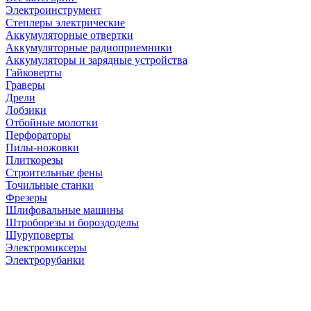
Электроинструмент
Степлеры электрические
Аккумуляторные отвертки
Аккумуляторные радиоприемники
Аккумуляторы и зарядные устройства
Гайковерты
Граверы
Дрели
Лобзики
Отбойные молотки
Перфораторы
Пилы-ножовки
Плиткорезы
Строительные фены
Точильные станки
Фрезеры
Шлифовальные машины
Штроборезы и бороздоделы
Шуруповерты
Электромиксеры
Электрорубанки