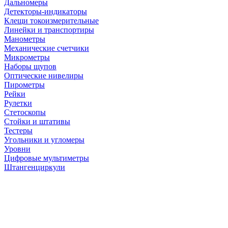
Дальномеры
Детекторы-индикаторы
Клещи токоизмерительные
Линейки и транспортиры
Манометры
Механические счетчики
Микрометры
Наборы щупов
Оптические нивелиры
Пирометры
Рейки
Рулетки
Стетоскопы
Стойки и штативы
Тестеры
Угольники и угломеры
Уровни
Цифровые мультиметры
Штангенциркули