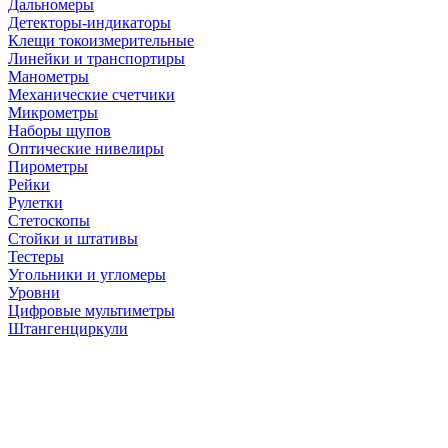
Дальномеры
Детекторы-индикаторы
Клещи токоизмерительные
Линейки и транспортиры
Манометры
Механические счетчики
Микрометры
Наборы щупов
Оптические нивелиры
Пирометры
Рейки
Рулетки
Стетоскопы
Стойки и штативы
Тестеры
Угольники и угломеры
Уровни
Цифровые мультиметры
Штангенциркули