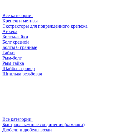
Все категории
Крепеж и метизы
Экстракторы для поврежденного крепежа
Анкера
Болты-гайки
Болт срезной
Болты 6-гранные
Гайки
Рым-болт
Рым-гайка
Шайбы - гровер
Шпилька резьбовая
Все категории
Быстроразъемные соединения (камлоки)
Дюбели и дюбельгвозди