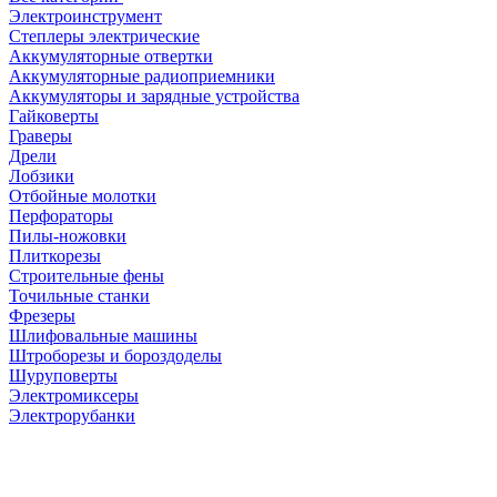
Электроинструмент
Степлеры электрические
Аккумуляторные отвертки
Аккумуляторные радиоприемники
Аккумуляторы и зарядные устройства
Гайковерты
Граверы
Дрели
Лобзики
Отбойные молотки
Перфораторы
Пилы-ножовки
Плиткорезы
Строительные фены
Точильные станки
Фрезеры
Шлифовальные машины
Штроборезы и бороздоделы
Шуруповерты
Электромиксеры
Электрорубанки