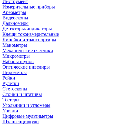
Инструмент
Измерительные приборы
Ареометры
Видеоскопы
Дальномеры
Детекторы-индикаторы
Клещи токоизмерительные
Линейки и транспортиры
Манометры
Механические счетчики
Микрометры
Наборы щупов
Оптические нивелиры
Пирометры
Рейки
Рулетки
Стетоскопы
Стойки и штативы
Тестеры
Угольники и угломеры
Уровни
Цифровые мультиметры
Штангенциркули