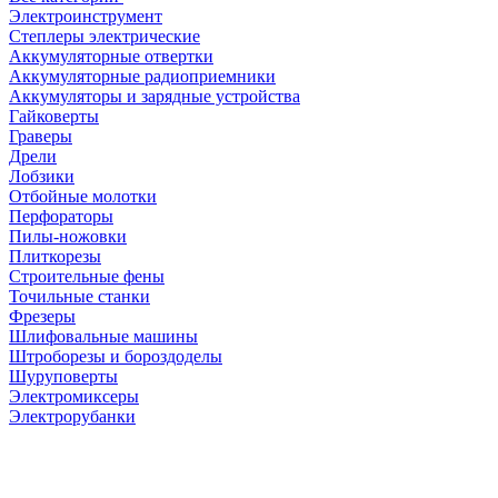
Электроинструмент
Степлеры электрические
Аккумуляторные отвертки
Аккумуляторные радиоприемники
Аккумуляторы и зарядные устройства
Гайковерты
Граверы
Дрели
Лобзики
Отбойные молотки
Перфораторы
Пилы-ножовки
Плиткорезы
Строительные фены
Точильные станки
Фрезеры
Шлифовальные машины
Штроборезы и бороздоделы
Шуруповерты
Электромиксеры
Электрорубанки