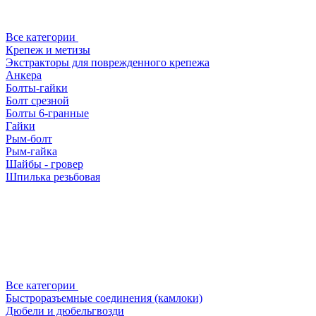
Все категории
Крепеж и метизы
Экстракторы для поврежденного крепежа
Анкера
Болты-гайки
Болт срезной
Болты 6-гранные
Гайки
Рым-болт
Рым-гайка
Шайбы - гровер
Шпилька резьбовая
Все категории
Быстроразъемные соединения (камлоки)
Дюбели и дюбельгвозди