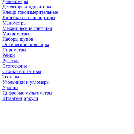
Дальномеры
Детекторы-индикаторы
Клещи токоизмерительные
Линейки и транспортиры
Манометры
Механические счетчики
Микрометры
Наборы щупов
Оптические нивелиры
Пирометры
Рейки
Рулетки
Стетоскопы
Стойки и штативы
Тестеры
Угольники и угломеры
Уровни
Цифровые мультиметры
Штангенциркули