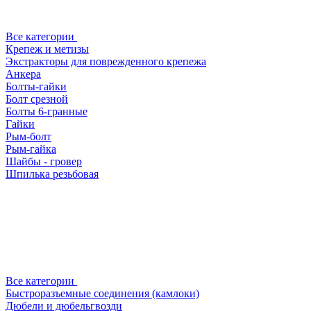
Все категории
Крепеж и метизы
Экстракторы для поврежденного крепежа
Анкера
Болты-гайки
Болт срезной
Болты 6-гранные
Гайки
Рым-болт
Рым-гайка
Шайбы - гровер
Шпилька резьбовая
Все категории
Быстроразъемные соединения (камлоки)
Дюбели и дюбельгвозди