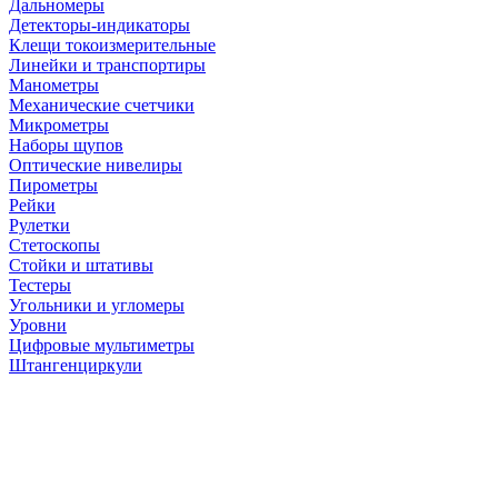
Дальномеры
Детекторы-индикаторы
Клещи токоизмерительные
Линейки и транспортиры
Манометры
Механические счетчики
Микрометры
Наборы щупов
Оптические нивелиры
Пирометры
Рейки
Рулетки
Стетоскопы
Стойки и штативы
Тестеры
Угольники и угломеры
Уровни
Цифровые мультиметры
Штангенциркули