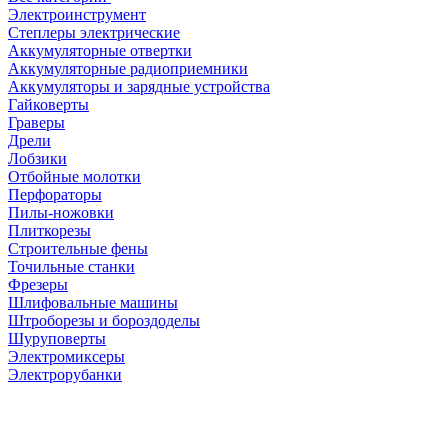
Электроинструмент
Степлеры электрические
Аккумуляторные отвертки
Аккумуляторные радиоприемники
Аккумуляторы и зарядные устройства
Гайковерты
Граверы
Дрели
Лобзики
Отбойные молотки
Перфораторы
Пилы-ножовки
Плиткорезы
Строительные фены
Точильные станки
Фрезеры
Шлифовальные машины
Штроборезы и бороздоделы
Шуруповерты
Электромиксеры
Электрорубанки