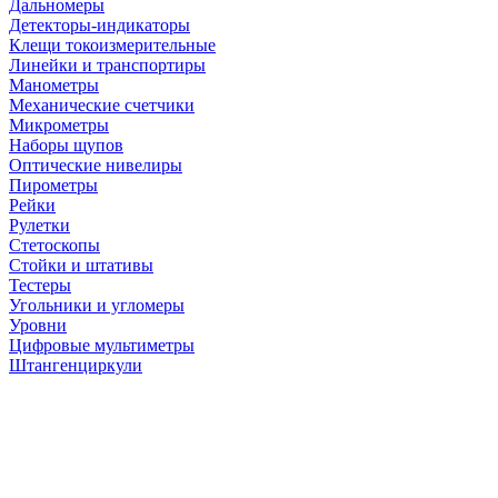
Дальномеры
Детекторы-индикаторы
Клещи токоизмерительные
Линейки и транспортиры
Манометры
Механические счетчики
Микрометры
Наборы щупов
Оптические нивелиры
Пирометры
Рейки
Рулетки
Стетоскопы
Стойки и штативы
Тестеры
Угольники и угломеры
Уровни
Цифровые мультиметры
Штангенциркули