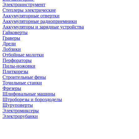
Электроинструмент
Степлеры электрические
Аккумуляторные отвертки
Аккумуляторные радиоприемники
Аккумуляторы и зарядные устройства
Гайковерты
Граверы
Дрели
Лобзики
Отбойные молотки
Перфораторы
Пилы-ножовки
Плиткорезы
Строительные фены
Точильные станки
Фрезеры
Шлифовальные машины
Штроборезы и бороздоделы
Шуруповерты
Электромиксеры
Электрорубанки