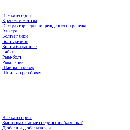
Все категории
Крепеж и метизы
Экстракторы для поврежденного крепежа
Анкера
Болты-гайки
Болт срезной
Болты 6-гранные
Гайки
Рым-болт
Рым-гайка
Шайбы - гровер
Шпилька резьбовая
Все категории
Быстроразъемные соединения (камлоки)
Дюбели и дюбельгвозди