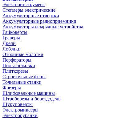
Электроинструмент
Степлеры электрические
Аккумуляторные отвертки
Аккумуляторные радиоприемники
Аккумуляторы и зарядные устройства
Гайковерты
Граверы
Дрели
Лобзики
Отбойные молотки
Перфораторы
Пилы-ножовки
Плиткорезы
Строительные фены
Точильные станки
Фрезеры
Шлифовальные машины
Штроборезы и бороздоделы
Шуруповерты
Электромиксеры
Электрорубанки