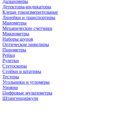
Дальномеры
Детекторы-индикаторы
Клещи токоизмерительные
Линейки и транспортиры
Манометры
Механические счетчики
Микрометры
Наборы щупов
Оптические нивелиры
Пирометры
Рейки
Рулетки
Стетоскопы
Стойки и штативы
Тестеры
Угольники и угломеры
Уровни
Цифровые мультиметры
Штангенциркули