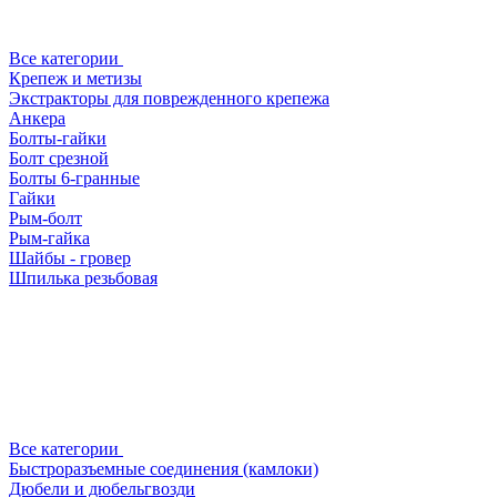
Все категории
Крепеж и метизы
Экстракторы для поврежденного крепежа
Анкера
Болты-гайки
Болт срезной
Болты 6-гранные
Гайки
Рым-болт
Рым-гайка
Шайбы - гровер
Шпилька резьбовая
Все категории
Быстроразъемные соединения (камлоки)
Дюбели и дюбельгвозди