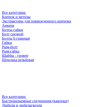
Все категории
Крепеж и метизы
Экстракторы для поврежденного крепежа
Анкера
Болты-гайки
Болт срезной
Болты 6-гранные
Гайки
Рым-болт
Рым-гайка
Шайбы - гровер
Шпилька резьбовая
Все категории
Быстроразъемные соединения (камлоки)
Дюбели и дюбельгвозди