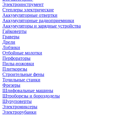
Электроинструмент
Степлеры электрические
Аккумуляторные отвертки
Аккумуляторные радиоприемники
Аккумуляторы и зарядные устройства
Гайковерты
Граверы
Дрели
Лобзики
Отбойные молотки
Перфораторы
Пилы-ножовки
Плиткорезы
Строительные фены
Точильные станки
Фрезеры
Шлифовальные машины
Штроборезы и бороздоделы
Шуруповерты
Электромиксеры
Электрорубанки