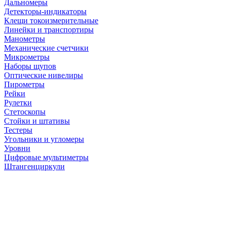
Дальномеры
Детекторы-индикаторы
Клещи токоизмерительные
Линейки и транспортиры
Манометры
Механические счетчики
Микрометры
Наборы щупов
Оптические нивелиры
Пирометры
Рейки
Рулетки
Стетоскопы
Стойки и штативы
Тестеры
Угольники и угломеры
Уровни
Цифровые мультиметры
Штангенциркули